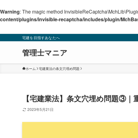
Warning
: The magic method InvisibleReCaptcha\MchLib\Plugin
content/plugins/invisible-recaptcha/includes/plugin/MchB
宅建を目指すあなたへ
管理士マニア
ホーム
宅建業法の条文穴埋め問題
【宅建業法】条文穴埋め問題③｜重
2023年5月21日