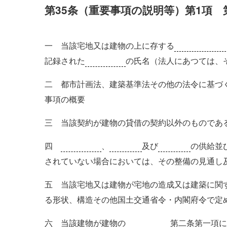
第35条（重要事項の説明等）第1項 
一 当該宅地又は建物の上に存する
登記された権
記録された
所有者
の氏名（法人にあつては、
二 都市計画法、建築基準法その他の法令に基づ
事項の概要
三 当該契約が建物の貸借の契約以外のものであ
四
飲用水
、
電気
及び
ガス
の供給並
されていない場合においては、その整備の見通し
五 当該宅地又は建物が宅地の造成又は建築に関
る形状、構造その他国土交通省令・内閣府令で定
六 当該建物が建物の
区分所有法
第二条第一項に