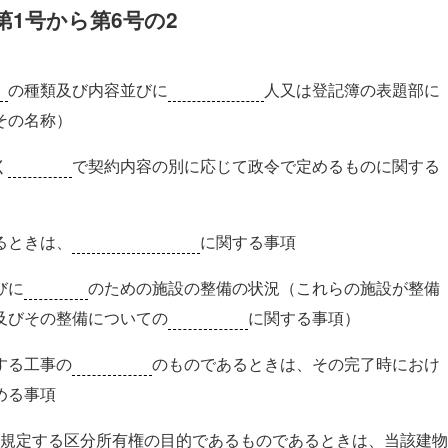
第1号から第6号の2
利
の種類及び内容並びに
登記名義
人又は登記簿の表題部に
その名称）
く
制限
で契約内容の別に応じて政令で定めるものに関する
るときは、
私道に関する負担
に関する事項
びに
排水
のための施設の整備の状況（これらの施設が整備
及びその整備についての
特別の負担
に関する事項）
する工事の
完了前
のものであるときは、その完了時におけ
める事項
規定する区分所有権の目的であるものであるときは、当該建物