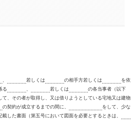
買
、
交換
若しくは
貸借
の相手方若しくは
代理
を依
係る
売買
、
交換
若しくは
貸借
の各当事者（以下
して、その者が取得し、又は借りようとしている宅地又は建物
借
の契約が成立するまでの間に、
宅地建物取引士
をして、少な
記載した書面（第五号において図面を必要とするときは、
図