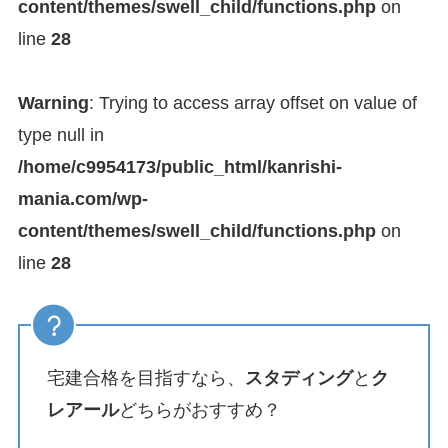
content/themes/swell_child/functions.php
on
line
28
Warning
: Trying to access array offset on value of
type null in
/home/c9954173/public_html/kanrishi-
mania.com/wp-
content/themes/swell_child/functions.php
on
line
28
宅建合格を目指すなら、
スタディング
と
ク
レアール
どちらがおすすめ？