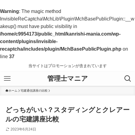
Warning
: The magic method
InvisibleReCaptcha\MchLib\Plugin\MchBasePublicPlugin::__w
akeup() must have public visibility in
/home/c9954173/public_html/kanrishi-mania.com/wp-
content/plugins/invisible-
recaptcha/includes/plugin/MchBasePublicPlugin.php
on
line
37
当サイトはプロモーションが含まれています
管理士マニア
ホーム
宅建通信講座の比較
どっちがいい？スタディングとクレアー
ルの宅建講座比較
2023年6月24日