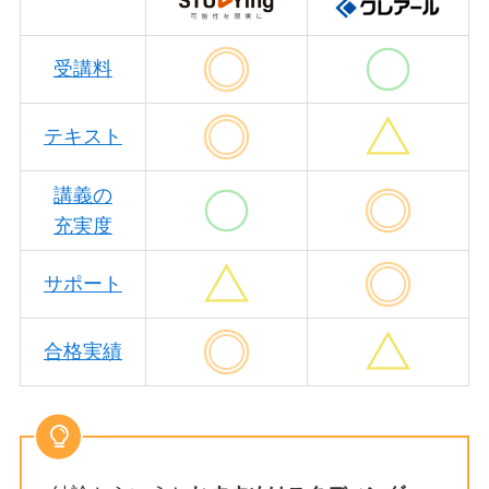
受講料
テキスト
講義の
充実度
サポート
合格実績